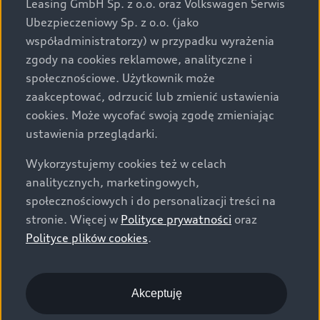
Leasing GmbH Sp. z o.o. oraz Volkswagen Serwis
specyfikacji pojazdu następują w umowie sprzedaży, a
Ubezpieczeniowy Sp. z o.o. (jako
określenie parametrów technicznych zawiera
współadministratorzy) w przypadku wyrażenia
świadectwo homologacji typu pojazdu. Zastrzegamy
zgody na cookies reklamowe, analityczne i
sobie prawo do zmian i pomyłek. Wszelkie informacje
społecznościowe. Użytkownik może
prezentowane na stronie są aktualne na dzień ich
zaakceptować, odrzucić lub zmienić ustawienia
zamieszczania. W celu uzyskania najnowszych
cookies. Może wycofać swoją zgodę zmieniając
informacji prosimy kontaktować się z Partnerem Marki
ustawienia przeglądarki.
Audi.
Wykorzystujemy cookies też w celach
Wszystkie produkowane obecnie samochody marki Audi
analitycznych, marketingowych,
są wykonywane z materiałów spełniających pod
społecznościowych i do personalizacji treści na
względem możliwości odzysku i recyklingu wymagania
stronie. Więcej w
Polityce prywatności
oraz
określone w normie ISO 22628 i są zgodne z
Polityce plików cookies
.
europejskimi świadectwami homologacji wydanymi wg
dyrektywy 2005/64/WE. Volkswagen Group Polska sp. z
o.o. podlega obowiązkowi zapewnienia wszystkim
użytkownikom samochodów marki Volkswagen sieci
Akceptuję
odbioru pojazdów po wycofaniu ich z eksploatacji,