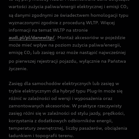
wartości zużycia paliwa/energii elektrycznej i emisji CO
2
są danymi zgodnymi ze świadectwem homologacji typu
wyznaczonymi zgodnie z procedurą WLTP. Więcej
informacji na temat WLTP na stronie
audi.pl/pl/danewltp/
. Montaż akcesoriów w pojeździe
może mieć wpływ na poziom zużycia paliwa/energii,
emisję CO
lub zasięg oraz może nastąpić najwcześniej
2
po pierwszej rejestracji pojazdu, wyłącznie na Państwa
życzenie.
Zasięg dla samochodów elektrycznych lub zasięg w
trybie elektrycznym dla hybryd typu Plug-In może się
różnić w zależności od wersji i wyposażenia oraz
zamontowanych akcesoriów. W praktyce rzeczywisty
zasięg różni się w zależności od stylu jazdy, prędkości,
korzystania z dodatkowych odbiorników energii,
temperatury zewnętrznej, liczby pasażerów, obciążenia
ładunkiem i topografii terenu.