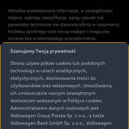
Wszelkie prezentowane informacje, w szczególności
zdjęcia, wykresy, specyfikacje, opisy, rysunki lub
parametry techniczne nie stanowią oferty w rozumieniu
Kodeksu cywilnego oraz nie są wiążące i mogą ulec
zmianie bez wcześniejszego powiadomienia.
Prezentowane informacje nie stanowią zapewnienia w
Szanujemy Twoją prywatność
rozumieniu art. 5561§2 Kodeksu cywilnego oraz art.
43b ust. 2 pkt 2 lit. a-c Ustawy o prawach konsumenta.
Strona używa plików cookies lub podobnych
technologii w celach analitycznych,
Podane kwoty są rekomendowane i obejmują podatek
statystycznych, dostosowania treści do
VAT (23%), chyba że inaczej zaznaczono.
użytkowników oraz reklamowych. Umożliwiamy
ich umieszczanie naszym zewnętrznym
Audi zastrzega sobie możliwość wprowadzenia zmian w
dostawcom wskazanym w Polityce cookies.
prezentowanych wersjach. Przedstawione detale
wyposażenia mogą różnić się od specyfikacji
Administratorem danych osobowych jest
przewidzianej na rynek polski. Zamieszczone zdjęcia
Volkswagen Group Polska Sp. z o.o., a także
mogą przedstawiać wyposażenie opcjonalne, dostępne
Volkswagen Bank GmbH Sp. z o.o., Volkswagen
za dopłatą. Wiążące ustalenie ceny, wyposażenia i