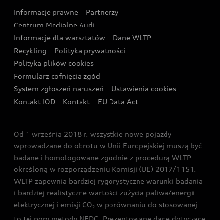
Audi Sport Festiwal
Eksperci elektromobilności Audi
Informacje prawne
Partnerzy
Akcje serwisowe Audi
Oferta dla przedsiębiorców
Audi i Muzeum Sztuki Nowoczesnej w Warszawie
Centrum Medialne Audi
Zasięg
Katalog online akcesoriów
Oferta dla klientów prywatnych
Informacje dla warsztatów
Dane WLTP
Audi driving experience
Ładowanie
Recykling
Polityka prywatności
Kalkulator rat
Audi quattro Cup
Polityka plików cookies
Formularz cofnięcia zgód
Ubezpieczenie
Audi i Puchar Świata w Skokach Narciarskich w
System zgłoszeń naruszeń
Ustawienia cookies
Zakopanem
Świat Audi RS
Kontakt IOD
Kontakt
EU Data Act
Audi driving experience
Od 1 września 2018 r. wszystkie nowe pojazdy
Audi exclusive
wprowadzane do obrotu w Unii Europejskiej muszą być
badane i homologowane zgodnie z procedurą WLTP
określoną w rozporządzeniu Komisji (UE) 2017/1151.
WLTP zapewnia bardziej rygorystyczne warunki badania
i bardziej realistyczne wartości zużycia paliwa/energii
elektrycznej i emisji CO
w porównaniu do stosowanej
2
to tej pory metody NEDC. Prezentowane dane dotyczące